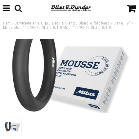
Hem
/
Servicedelar & Olja
/
Däck & Slang
/
Slang & fälgband
/
Slang 19"
/
Mitas Mou 110/90-19 Std 0.8/1.0 Mou 110/90-19 Std 0.8/1.0