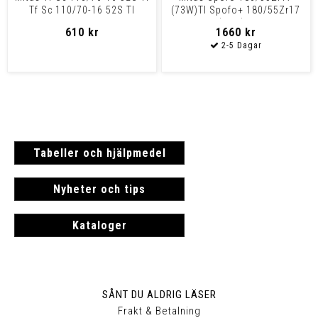
Tf Sc 110/70-16 52S Tl
(73W)Tl Spofo+ 180/55Zr17
(73W)Tl
610 kr
1660 kr
Tabeller och hjälpmedel
Nyheter och tips
Kataloger
SÅNT DU ALDRIG LÄSER
Frakt & Betalning