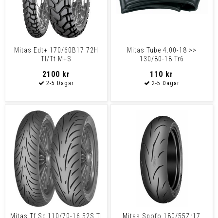
Mitas Edt+ 170/60B17 72H
Mitas Tube 4.00-18 >>
Tl/Tt M+S
130/80-18 Tr6
2100 kr
110 kr
Mitas Tf Sc 110/70-16 52S Tl
Mitas Spofo 180/55Zr17