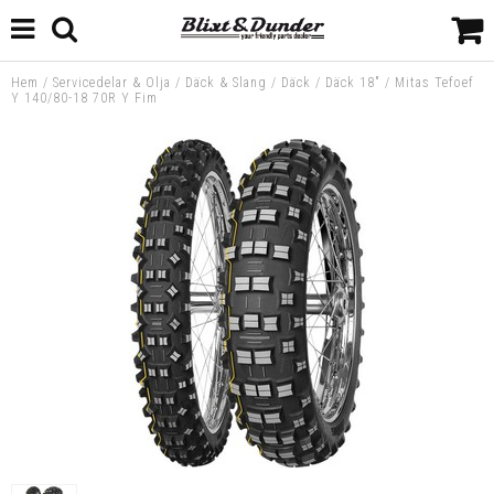
Hem
/
Servicedelar & Olja
/
Däck & Slang
/
Däck
/
Däck 18"
/
Mitas Tefoef
Y 140/80-18 70R Y Fim