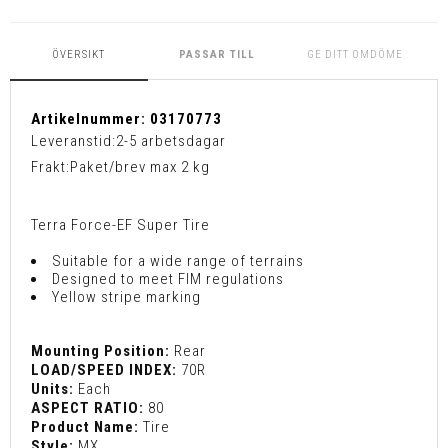
ÖVERSIKT
PASSAR TILL
GE DITT OMDÖME
Artikelnummer:
03170773
Leveranstid:
2-5 arbetsdagar
Frakt:
Paket/brev max 2 kg
Terra Force-EF Super Tire
Suitable for a wide range of terrains
Designed to meet FIM regulations
Yellow stripe marking
Mounting Position:
Rear
LOAD/SPEED INDEX:
70R
Units:
Each
ASPECT RATIO:
80
Product Name:
Tire
Style:
MX