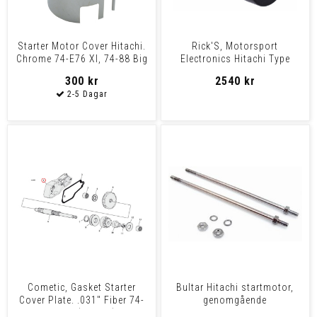
Starter Motor Cover Hitachi.
Rick'S, Motorsport
Chrome 74-E76 Xl, 74-88 Big
Electronics Hitachi Type
Twin. With Hi
Starter Motor 74-E76 Xl, 8
300 kr
2540 kr
Cometic, Gasket Starter
Bultar Hitachi startmotor,
Cover Plate. .031" Fiber 74-
genomgående
78 Xlh (Hitachi),