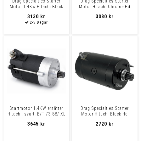
Drag Specialties Starter
Drag Specialties Starter
Motor 1.4Kw Hitachi Black
Motor Hitachi Chrome Hd
Pre89 Big Twn Strtr
Starter Hitachi H-D C
3130 kr
3080 kr
Startmotor 1.4KW ersätter
Drag Specialties Starter
Hitachi, svart. B/T 73-88/ XL
Motor Hitachi Black Hd
74-76
Starter Hitachi H-D Bl
3645 kr
2720 kr