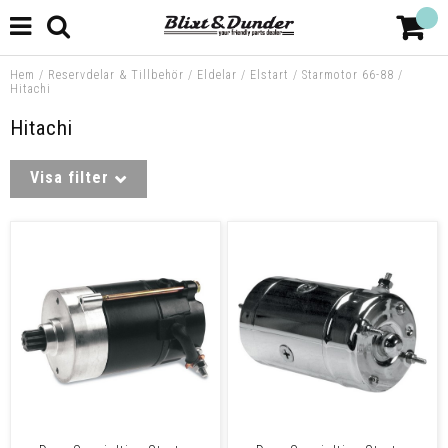
Hem
/
Reservdelar & Tillbehör
/
Eldelar
/
Elstart
/
Starmotor 66-88
/
Hitachi
Hitachi
Visa filter