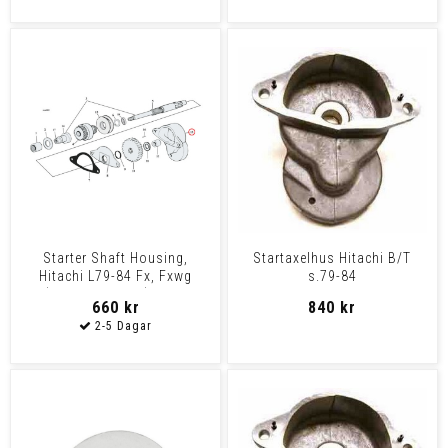
Starter Shaft Housing,
Startaxelhus Hitachi B/T
Hitachi L79-84 Fx, Fxwg
s.79-84
(Excl. Fxb, Fxsb), 84-8
660 kr
840 kr