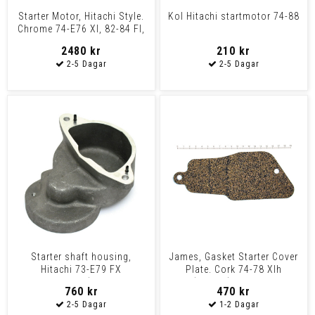
Starter Motor, Hitachi Style.
Kol Hitachi startmotor 74-88
Chrome 74-E76 Xl, 82-84 Fl,
74-86 Fx, 84
2480 kr
210 kr
Starter shaft housing,
James, Gasket Starter Cover
Hitachi 73-E79 FX
Plate. Cork 74-78 Xlh
Shovelheads (excl. all FL
(Hitachi), 79-80 Xl
760 kr
470 kr
mod