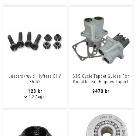
Justerskruv till lyftare OHV
S&S Cycle Tappet Guides For
36-52
Knucklehead Engines Tappet
Guide Kit Stand
123 kr
9470 kr