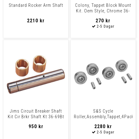
Standard Rocker Arm Shaft
Colony, Tappet Block Mount
Kit. Oem Style, Chrome 36-
E53 B.T., 37-73 4
2210 kr
270 kr
Jims Circuit Breaker Shaft
S&S Cycle
Kit Cir Brkr Shaft Kt 36-69Bt
Roller,Assembly,Tappet,4Pack
Roller F/Tappets 29-84
950 kr
2280 kr