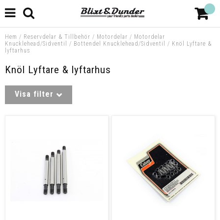
Hem
/
Reservdelar & Tillbehör
/
Motordelar
/
Motordelar
Knucklehead/Sidventil
/
Bottendel Knucklehead/Sidventil
/
Knöl Lyftare &
lyftarhus
Knöl Lyftare & lyftarhus
Visa filter