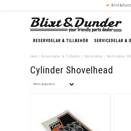
Blixt&Dund
RESERVDELAR & TILLBEHÖR
SERVICEDELAR & 
Hem
/
Reservdelar & Tillbehör
/
Motordelar
/
Motordelar Sh
Cylinder Shovelhead
Mest populära