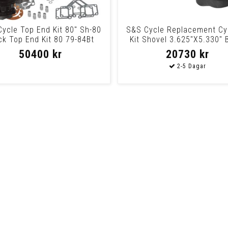
ycle Top End Kit 80" Sh-80
S&S Cycle Replacement Cy
ck Top End Kit 80 79-84Bt
Kit Shovel 3.625"X5.330" 
Cylinder
50400 kr
20730 kr