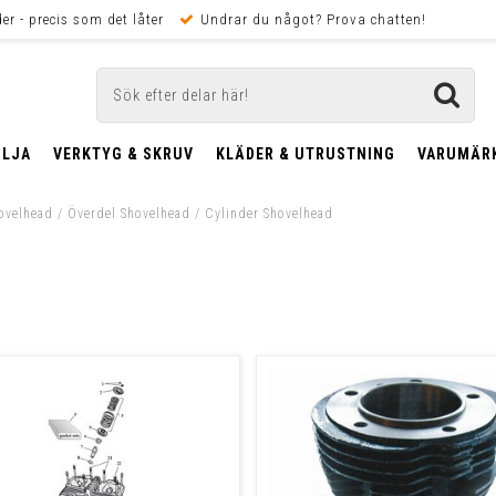
er - precis som det låter
Undrar du något? Prova chatten!
OLJA
VERKTYG & SKRUV
KLÄDER & UTRUSTNING
VARUMÄR
ovelhead
/
Överdel Shovelhead
/
Cylinder Shovelhead