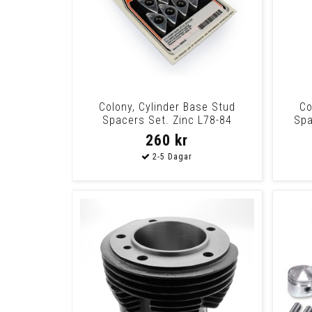
Colony, Cylinder Base Stud
Co
Spacers Set. Zinc L78-84
Spa
1340Cc/80Cui Shove
260 kr