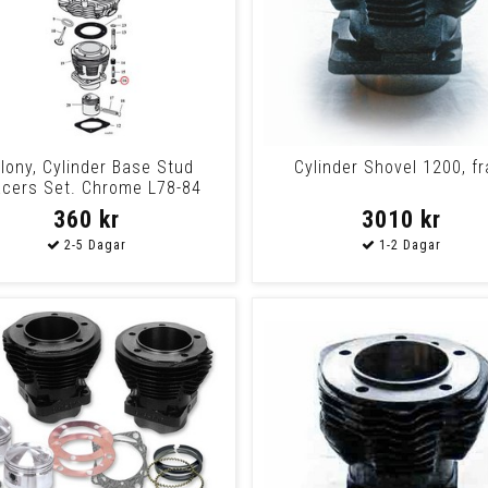
lony, Cylinder Base Stud
Cylinder Shovel 1200, f
cers Set. Chrome L78-84
1340Cc/80Cui Sho
360 kr
3010 kr