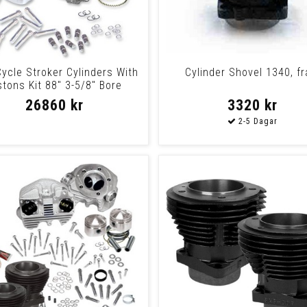
ycle Stroker Cylinders With
Cylinder Shovel 1340, f
stons Kit 88" 3-5/8" Bore
Cylinders
26860 kr
3320 kr