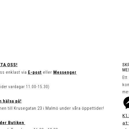
TA OSS!
SKR
ME
ss enklast via
E-post
eller
Messenger
Ett
kon
tider vardagar 11.00-15.30)
me
 hälsa på!
en till Krusegatan 23 i Malmö under våra öppettider!
Kl
der Butiken
at