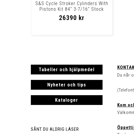
S&S Cycle Stroker Cylinders With
Pistons Kit 84" 3-7/16" Stock
Bore Cy
26390 kr
KONTAK
Tabeller och hjälpmedel
Du når o
Nyheter och tips
(Telefon
Kataloger
Kom och
Välkomm
Öppetti
SÅNT DU ALDRIG LÄSER