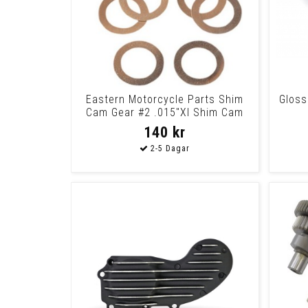
Eastern Motorcycle Parts Shim
Gloss
Cam Gear #2 .015"Xl Shim Cam
Gear #2 .01
140 kr