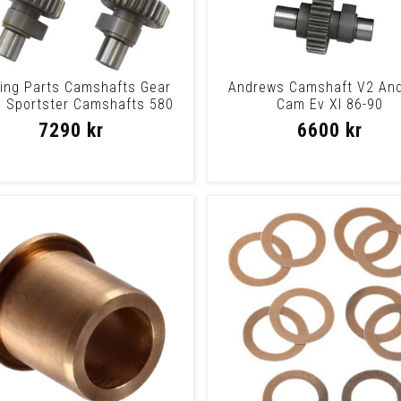
ling Parts Camshafts Gear
Andrews Camshaft V2 And
e Sportster Camshafts 580
Cam Ev Xl 86-90
91-19 Xl
7290 kr
6600 kr