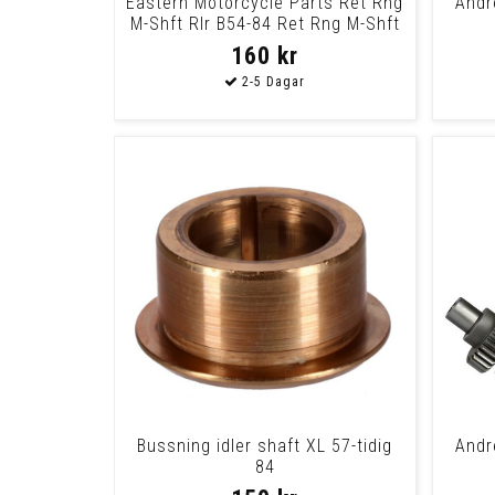
Eastern Motorcycle Parts Ret Rng
Andr
M-Shft Rlr B54-84 Ret Rng M-Shft
Rlr
160 kr
Bussning idler shaft XL 57-tidig
Andr
84