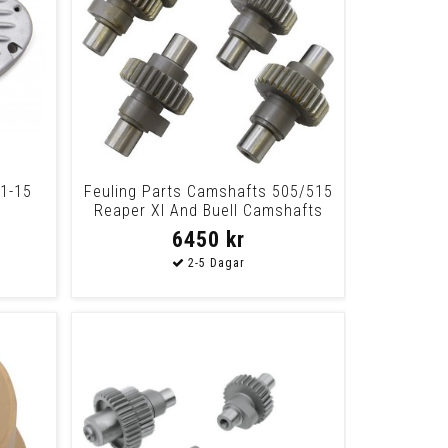
91-15
Feuling Parts Camshafts 505/515
Reaper Xl And Buell Camshafts
505/515
6450 kr