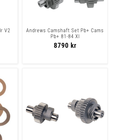
r V2
Andrews Camshaft Set Pb+ Cams
Pb+ 81-84 Xl
8790 kr