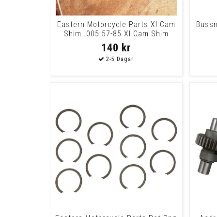
Eastern Motorcycle Parts Xl Cam
Bussn
Shim .005 57-85 Xl Cam Shim
.005 57-85
140 kr