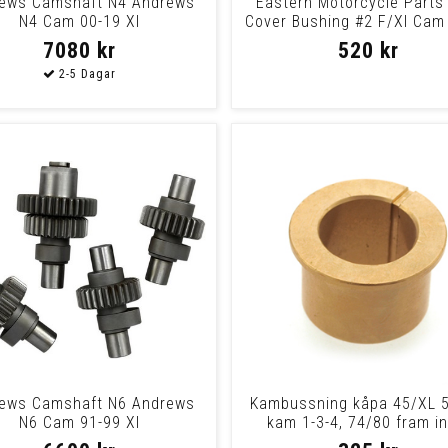
ews Camshaft N4 Andrews
Eastern Motorcycle Part
N4 Cam 00-19 Xl
Cover Bushing #2 F/Xl Cam
Bushing #
7080 kr
520 kr
ews Camshaft N6 Andrews
Kambussning kåpa 45/XL 5
N6 Cam 91-99 Xl
kam 1-3-4, 74/80 fram in