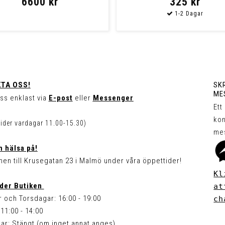
6600 kr
325 kr
TA OSS!
SKR
ME
ss enklast via
E-post
eller
Messenger
Ett
kon
tider vardagar 11.00-15.30)
me
 hälsa på!
en till Krusegatan 23 i Malmö under våra öppettider!
Kl
der Butiken
at
 och Torsdagar: 16:00 - 19:00
ch
11:00 - 14:00
ar: Stängt (om inget annat anges)