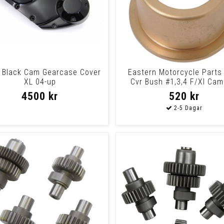
 Black Cam Gearcase Cover
Eastern Motorcycle Part
XL 04-up
Cvr Bush #1,3,4 F/Xl Cam
Bush #1 3 4
4500 kr
520 kr