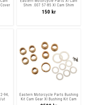
s Cam
Eastern Motorcycle Parts Xl Cam
 Cover
Shim .007 57-85 Xl Cam Shim
.007 57-85
150 kr
2-94,
Eastern Motorcycle Parts Bushing
/ut
Kit Cam Gear Xl Bushing Kit Cam
Gear