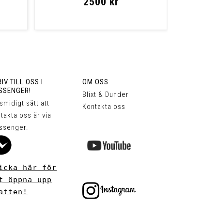
2500 kr
IV TILL OSS I
OM OSS
SSENGER!
Blixt & Dunder
 smidigt sätt att
Kontakta oss
takta oss är via
ssenger.
icka här för
t öppna upp
atten!