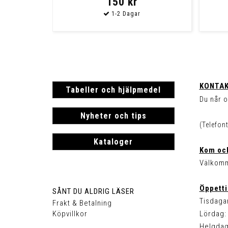
150 kr
KONTAK
Tabeller och hjälpmedel
Du når o
Nyheter och tips
(Telefon
Kataloger
Kom och
Välkomm
Öppetti
SÅNT DU ALDRIG LÄSER
Tisdagar
Frakt & Betalning
Köpvillkor
Lördag: 
Helgdag