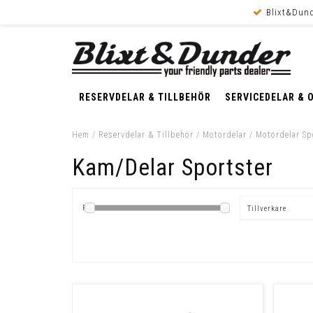
Blixt&Dund
RESERVDELAR & TILLBEHÖR
SERVICEDELAR & 
Hem
/
Reservdelar & Tillbehör
/
Motordelar
/
Motordelar Sp
Kam/Delar Sportster
Pris
Tillverkare