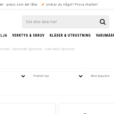
er - precis som det låter
Undrar du något? Prova chatten!
OLJA
VERKTYG & SKRUV
KLÄDER & UTRUSTNING
VARUMÄR
ortster
/
Bottendel Sportster
/
Kam/Delar Sportster
Produkt-typ
Mest populära