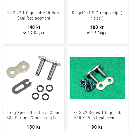
Ek Drz2 1 Clip Link 530 Non-
Kedjelås DS O-ringskedja (
Seal Replacement
nitlås )
Connecting Link / Natural
140 kr
100 kr
Drag Specialties Drive Chain
Ek Srx2 Series 1 Clip Link
530 Chrome Connecting Link
530 X-Ring Replacement
Clip Conlink D
Connecting Link / Go
130 kr
90 kr