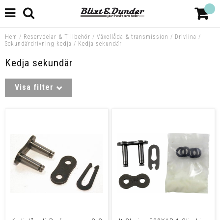
Hem
/
Reservdelar & Tillbehör
/
Växellåda & transmission
/
Drivlina
/
Sekundärdrivning kedja
/
Kedja sekundär
Kedja sekundär
Visa filter