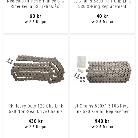
Kedjelås Hi-Performance C-C
Jt Chains 530X1R 1 Clip Link
Rider kedja 530 (klipslås)
530 X-Ring Replacement
Connecting Link /
60 kr
40 kr
Rk Heavy Duty 120 Clip Link
Jt Chains 530X1R 108 Rivet
530 Non-Seal Drive Chain /
Link 530 X-Ring Replacement
Natural / Carbo
Drive Chain / N
430 kr
940 kr