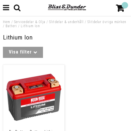
Hem
/
Servicedelar & Olja
/
Slitdelar & underhåll
/
Slitdelar övriga märken
/
Batteri
/
Lithium Ion
Lithium Ion
Visa filter