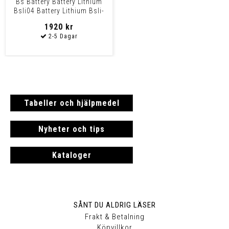
Bs Battery Battery Lithium
Bsli04 Battery Lithium Bsli-
04 Bsli-0
1920 kr
Tabeller och hjälpmedel
Nyheter och tips
Kataloger
SÅNT DU ALDRIG LÄSER
Frakt & Betalning
Köpvillkor