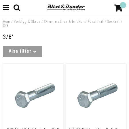
Hem
/
Verktyg & Skruv
/
Skruv, muttrar & brickor
/
Förzinkat
/
Sexkant
/
3/8'
3/8'
Visa filter