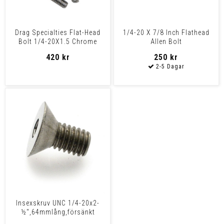
Drag Specialties Flat-Head
1/4-20 X 7/8 Inch Flathead
Bolt 1/4-20X1.5 Chrome
Allen Bolt
1/4X20X1.1/4 Ch Flat
420 kr
250 kr
Insexskruv UNC 1/4-20x2-
½",64mmlång,försänkt
skalle.