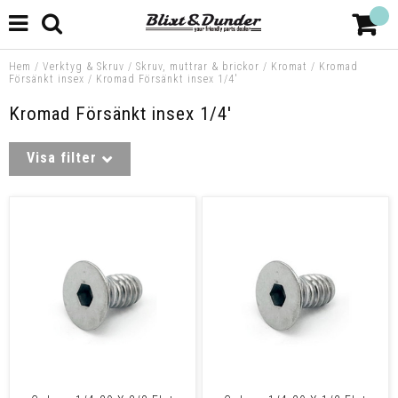
Hem
/
Verktyg & Skruv
/
Skruv, muttrar & brickor
/
Kromat
/
Kromad
Försänkt insex
/
Kromad Försänkt insex 1/4'
Kromad Försänkt insex 1/4'
Visa filter