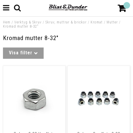
Hem
/
Verktyg & Skruv
/
Skruv, muttrar & brickor
/
Kromat
/
Mutter
/
Kromad mutter 8-32"
Kromad mutter 8-32"
Visa filter