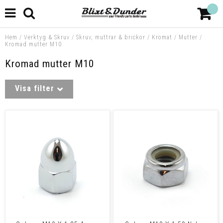
Hem
/
Verktyg & Skruv
/
Skruv, muttrar & brickor
/
Kromat
/
Mutter
/
Kromad mutter M10
Kromad mutter M10
Visa filter