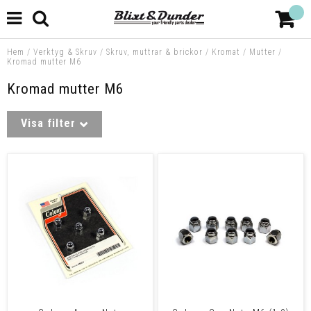
Hem
/
Verktyg & Skruv
/
Skruv, muttrar & brickor
/
Kromat
/
Mutter
/
Kromad mutter M6
Kromad mutter M6
Visa filter