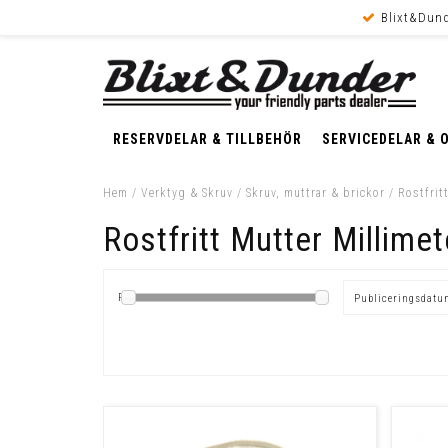
Blixt&Dund
RESERVDELAR & TILLBEHÖR
SERVICEDELAR & 
Hem
/
Verktyg & Skruv
/
Skruv, muttrar & brickor
/
Rostfrit
Rostfritt Mutter Millimet
Pris
Publiceringsdat