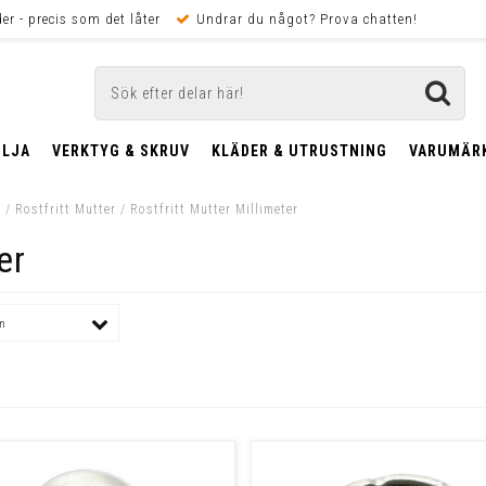
er - precis som det låter
Undrar du något? Prova chatten!
OLJA
VERKTYG & SKRUV
KLÄDER & UTRUSTNING
VARUMÄR
t
/
Rostfritt Mutter
/
Rostfritt Mutter Millimeter
er
um