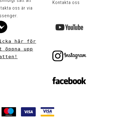
 smidigt sätt att
Kontakta oss
takta oss är via
ssenger.
icka här för
t öppna upp
atten!