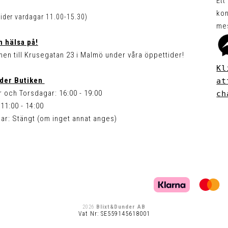
Ett
kon
tider vardagar 11.00-15.30)
me
 hälsa på!
en till Krusegatan 23 i Malmö under våra öppettider!
Kl
der Butiken
at
 och Torsdagar: 16:00 - 19:00
ch
11:00 - 14:00
ar: Stängt (om inget annat anges)
2026
Blixt&Dunder AB
Vat Nr: SE559145618001