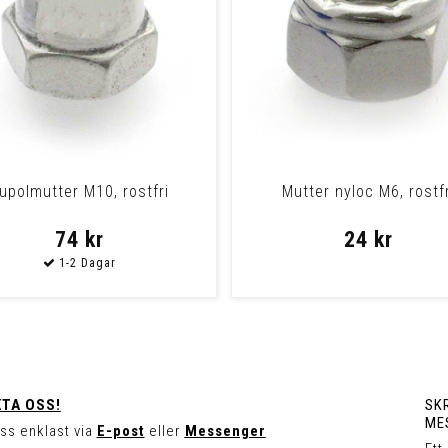
upolmutter M10, rostfri
Mutter nyloc M6, rostfr
74 kr
24 kr
TA OSS!
SKR
ME
ss enklast via
E-post
eller
Messenger