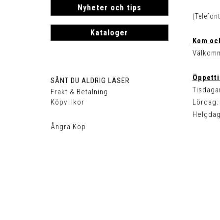
Nyheter och tips
(Telefon
Kataloger
Kom och
Välkomm
Öppetti
SÅNT DU ALDRIG LÄSER
Tisdagar
Frakt & Betalning
Köpvillkor
Lördag: 
Helgdag
Ångra Köp