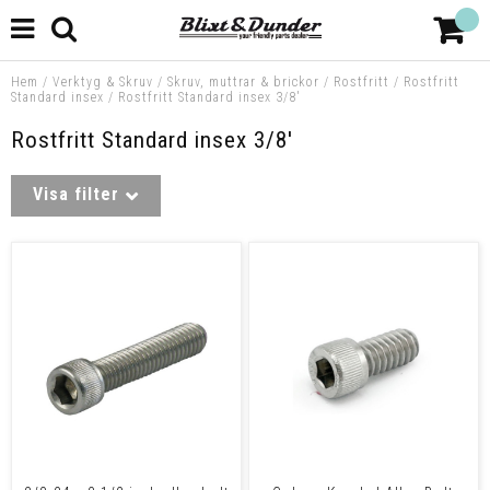
Hem
/
Verktyg & Skruv
/
Skruv, muttrar & brickor
/
Rostfritt
/
Rostfritt
Standard insex
/
Rostfritt Standard insex 3/8'
Rostfritt Standard insex 3/8'
Visa filter